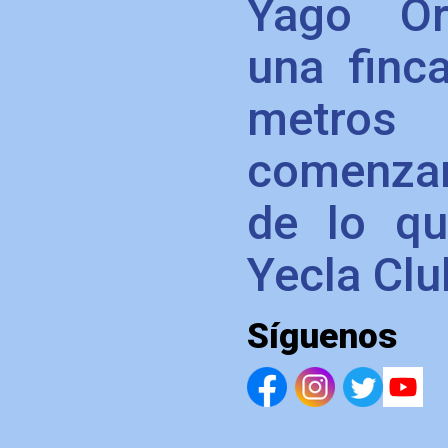
Yago Or
una finc
metros 
comenzar
de lo qu
Yecla Clu
Síguenos