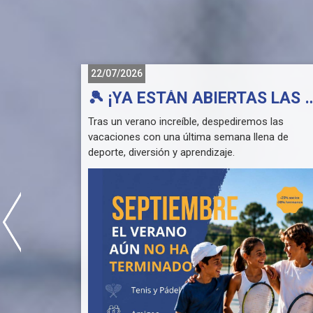
22/07/2026
🏆 𝐂𝐀𝐌𝐏𝐄𝐎𝐍𝐀𝐒 𝐃𝐄 𝐋𝐀𝐒 𝐒𝐄𝐑𝐈𝐄𝐒 𝐍𝐀𝐂𝐈𝐎𝐍𝐀𝐋𝐄𝐒 𝐃𝐄 𝐏𝐀𝐃𝐄𝐋
🎾 ¡YA ESTÁN ABIERTAS LAS INSCRIPCIONES PARA EL 
Club de
Tras un verano increíble, despediremos las
a zona
vacaciones con una última semana llena de
ies
deporte, diversión y aprendizaje.
sdepadel .
📅 Fechas: Del lunes 31 de agosto al viernes 4 de
nsigue
septiembre
🕘 Horario: De 9:00 a 14:00 h
encia el
✅ Mismo formato que el Campus de Verano:
* 🎾 Tenis
r este
* 🎾 Pádel
iguiente
* 🌈 Mini Campus
💶 Precio general: 74 €
🏅 Socios del Club: 25% de descuento