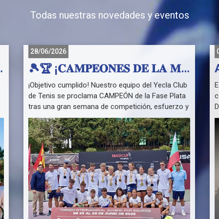
Todas nuestras novedades y eventos
28/06/2026
CAMPUS DE SEPTIEMBRE! 🎾
🎾🏆 ¡𝐂𝐀𝐌𝐏𝐄𝐎𝐍𝐄𝐒 𝐃𝐄 𝐋𝐀 𝐌𝐀𝐃 𝐂𝐔𝐏 𝐓𝐄𝐍𝐍𝐈𝐒 𝟐𝟎𝟐𝟔 - 𝐅𝐀𝐒𝐄 𝐏𝐋𝐀𝐓𝐀! 🏆🎾
¡Objetivo cumplido! Nuestro equipo del Yecla Club
E
de Tenis se proclama CAMPEÓN de la Fase Plata
c
tras una gran semana de competición, esfuerzo y
D
compañerismo.
p
A
Camino al título:
e
Fase de grupos
D
10-2 vs CD Avantage
d
5-7 vs Club Tenis Pozuelo
l
9-3 vs Tennis Club Hispano Varna

Fase final
T
Octavos: 9-3 vs Club de Tenis La Moraleja
R