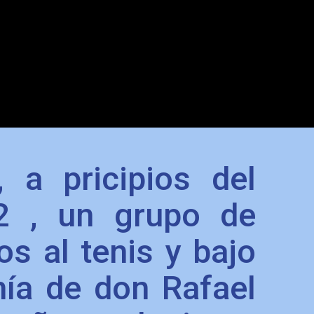
, a pricipios del
2 , un grupo de
os al tenis y bajo
nía de don Rafael