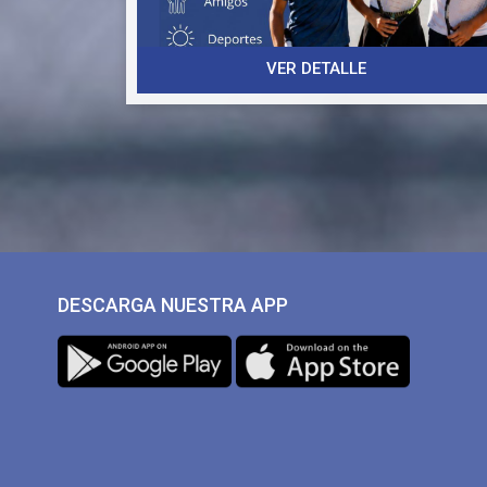
🎁 Descuento especial: Todos los alumnos que
hayan participado en el Campus de Verano
disfrutarán de un 10% de descuento adicional.
VER DETALLE
⚠️ Plazas limitadas, que se asignarán por orden
de inscripción.
¡Os esperamos para cerrar el verano de la mejor
manera posible! ☀️🎾
INSCRIPCIÓN
DESCARGA NUESTRA APP