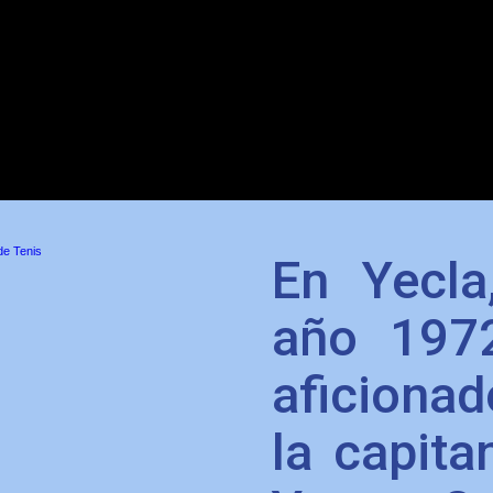
de Tenis
En Yecla
año 197
aficionad
la capita