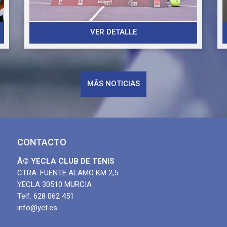
Cuartos: 8-4 vs Club de Tenis Chamartín B
h
.
Semifinal: 8-4 vs Club de Tenis Alcorcón
Final: 7-5 vs Tennis Club Hispano Varna
VER DETALLE
Este campeonato es el premio al compromiso, la
ilusión y el trabajo realizado por todos los
jugadores durante el torneo. Gracias a las
MÃS NOTICIAS
familias, entrenadores y aficionados por
acompañarnos y apoyarnos en cada partido.
¡Nos volvemos a Yecla con la copa!
Un equipo. Un club. Un objetivo. ¡La victoria!
CONTACTO
Â© YECLA CLUB DE TENIS
CTRA. FUENTE ALAMO KM 2,5.
YECLA 30510 MURCIA
Telf. 628 062 451
info@yct.es