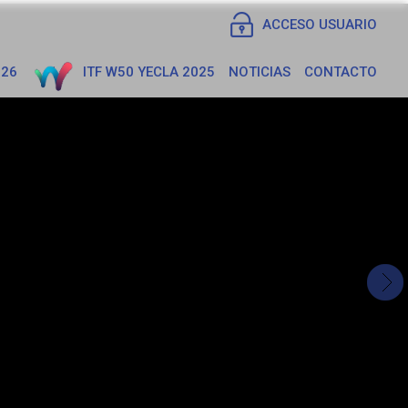
ACCESO USUARIO
026
ITF W50 YECLA 2025
NOTICIAS
CONTACTO