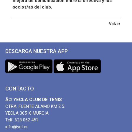
mejora de comunicación entre la directiva y los
socios/as del club.
Volver
DESCARGA NUESTRA APP
CONTACTO
Â© YECLA CLUB DE TENIS
CTRA. FUENTE ALAMO KM 2,5.
YECLA 30510 MURCIA
Telf. 628 062 451
info@yct.es