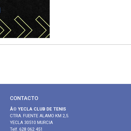
CONTACTO
Â© YECLA CLUB DE TENIS
CTRA. FUENTE ALAMO KM 2,5.
YECLA 30510 MURCIA
Telf. 628 062 451