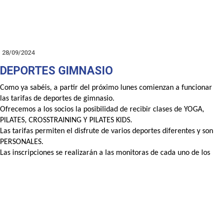
28/09/2024
DEPORTES GIMNASIO
Como ya sabéis, a partir del próximo lunes comienzan a funcionar
las tarifas de deportes de gimnasio.
Ofrecemos a los socios la posibilidad de recibir clases de YOGA,
PILATES, CROSSTRAINING Y PILATES KIDS.
Las tarifas permiten el disfrute de varios deportes diferentes y son
PERSONALES.
Las inscripciones se realizarán a las monitoras de cada uno de los
deportes; para ello, debéis poneros en contacto y decirles el día y el
horario en el que asistiréis.
YOGA: contactar con Rocío al tlf. 609979502
PILATES Y PILATES KIDS: contactar con Eva al tlf. 697388974
CROSS TRAINING: contactar con Almudena al tlf. 669878791