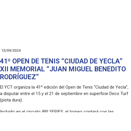
a 20:00h y de 20:00h a 21:00h.
¡TE ESPERAMOS!
13/09/2024
41º OPEN DE TENIS “CIUDAD DE YECLA”
XII MEMORIAL “JUAN MIGUEL BENEDITO
RODRÍGUEZ”
El YCT organiza la 41º edición del Open de Tenis “Ciudad de Yecla”,
a disputar entre el 15 y el 21 de septiembre en superficie Deco Turf
(pista dura).
Incluido en el circuito IBP SERIES, el torneo contará con las
modalidades de Masculino y femenino individual y dobles.
(Mas información en el cartel adjunto).