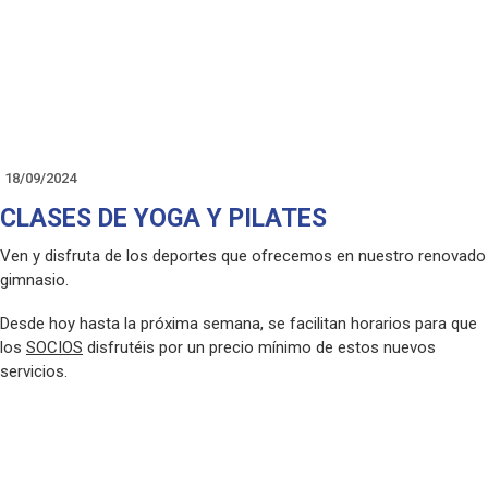
deportiva.
Anímate!!
18/09/2024
CLASES DE YOGA Y PILATES
Ven y disfruta de los deportes que ofrecemos en nuestro renovado
gimnasio.
Desde hoy hasta la próxima semana, se facilitan horarios para que
los
SOCIOS
disfrutéis por un precio mínimo de estos nuevos
servicios.
YOGA se incorpora como nuevo deporte, lunes y miércoles, de
18:00h a 19:00h y de 19:00ha 20:00h.
PILATES se imparte martes y jueves, de 18:00h a 19:00h, de 19:00h