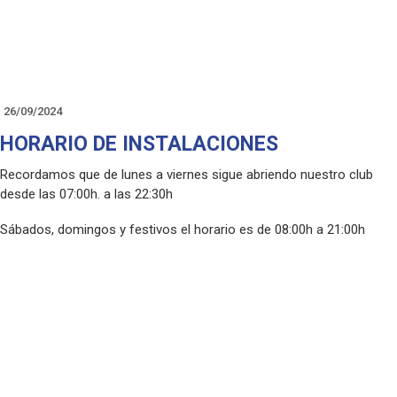
Para más información e inscripciones, envíanos un WhatsApp al
*643 188 757*. ¡Te esperamos!
#PuertasAbiertas #TenisParaPeques #EscuelaDeTenis
#IniciaciónAlTenis #DiversiónAsegurada #Tenis3a5años
#DeporteYDiversión
26/09/2024
HORARIO DE INSTALACIONES
Recordamos que de lunes a viernes sigue abriendo nuestro club
desde las 07:00h. a las 22:30h
Sábados, domingos y festivos el horario es de 08:00h a 21:00h