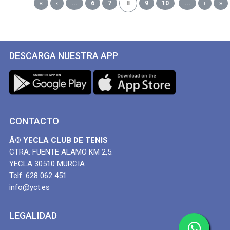
«
‹
...
6
7
8
9
10
...
›
»
DESCARGA NUESTRA APP
CONTACTO
Â© YECLA CLUB DE TENIS
CTRA. FUENTE ALAMO KM 2,5.
YECLA 30510 MURCIA
Telf. 628 062 451
info@yct.es
LEGALIDAD