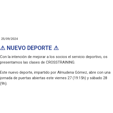
25/09/2024
⚠ NUEVO DEPORTE ⚠
Con la intención de mejorar a los socios el servicio deportivo, os
presentamos las clases de CROSSTRAINING.
Este nuevo deporte, impartido por Almudena Gómez, abre con una
jornada de puertas abiertas este viernes 27 (19:15h) y sábado 28
(9h).
Además, aparece la modalidad de PILATES para niños, trae a los
peques de la casa a probar PILATES KIDS este viernes a las 18h.
Para más información, pregunta en oficina o en coordinación