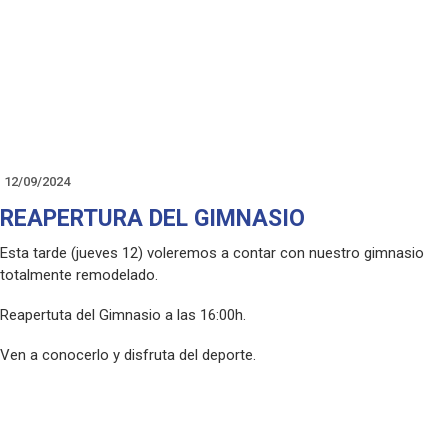
INSCRIPCIONES:
Sergio Romero: 687 68 84 22 / sergioromeroripoll@yct.es
12/09/2024
REAPERTURA DEL GIMNASIO
Esta tarde (jueves 12) voleremos a contar con nuestro gimnasio
totalmente remodelado.
Reapertuta del Gimnasio a las 16:00h.
Ven a conocerlo y disfruta del deporte.