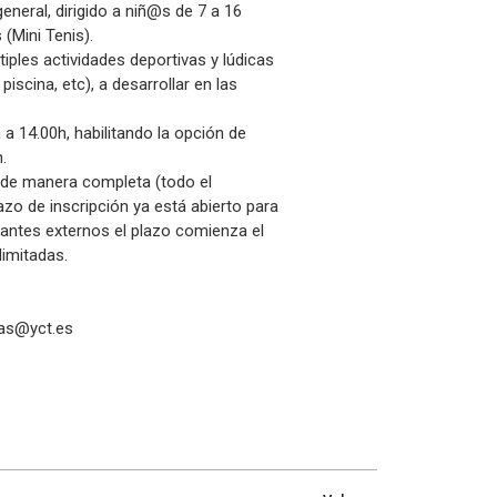
eneral, dirigido a niñ@s de 7 a 16
 (Mini Tenis).
iples actividades deportivas y lúdicas
piscina, etc), a desarrollar en las
 a 14.00h, habilitando la opción de
.
r de manera completa (todo el
zo de inscripción ya está abierto para
ipantes externos el plazo comienza el
limitadas.
las@yct.es