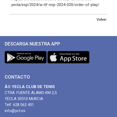
yecla/esp/2024/w-itf-esp-2024-020/order-of-play/
Volver
DESCARGA NUESTRA APP
CONTACTO
Â© YECLA CLUB DE TENIS
CTRA. FUENTE ALAMO KM 2,5.
YECLA 30510 MURCIA
Telf. 628 062 451
info@yct.es