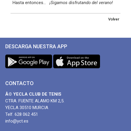
Hasta entonces...
¡Sigamos disfrutando del verano!
Volver
DESCARGA NUESTRA APP
CONTACTO
Â© YECLA CLUB DE TENIS
CTRA. FUENTE ALAMO KM 2,5.
YECLA 30510 MURCIA
Telf. 628 062 451
info@yct.es