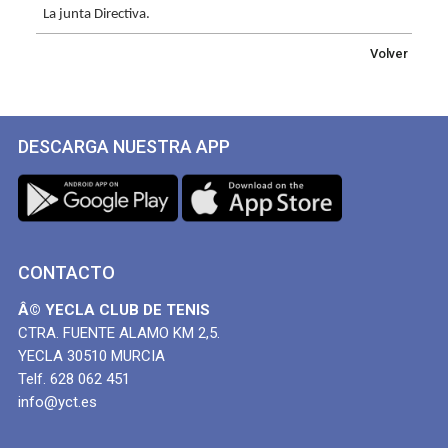
La junta Directiva.
Volver
DESCARGA NUESTRA APP
CONTACTO
Â© YECLA CLUB DE TENIS
CTRA. FUENTE ALAMO KM 2,5.
YECLA 30510 MURCIA
Telf. 628 062 451
info@yct.es