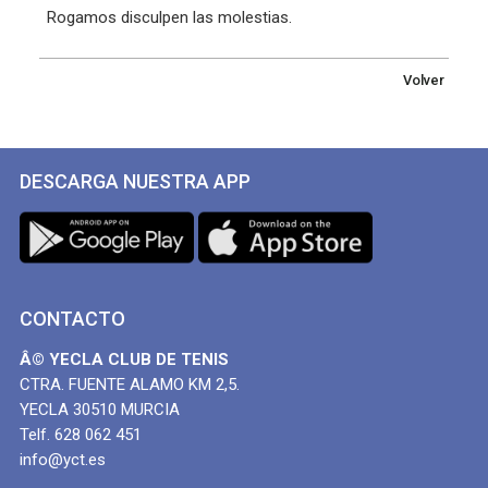
Rogamos disculpen las molestias.
Volver
DESCARGA NUESTRA APP
CONTACTO
Â© YECLA CLUB DE TENIS
CTRA. FUENTE ALAMO KM 2,5.
YECLA 30510 MURCIA
Telf. 628 062 451
info@yct.es