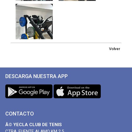
Volver
DESCARGA NUESTRA APP
CONTACTO
Â© YECLA CLUB DE TENIS
CTRA. FUENTE ALAMO KM 2,5.