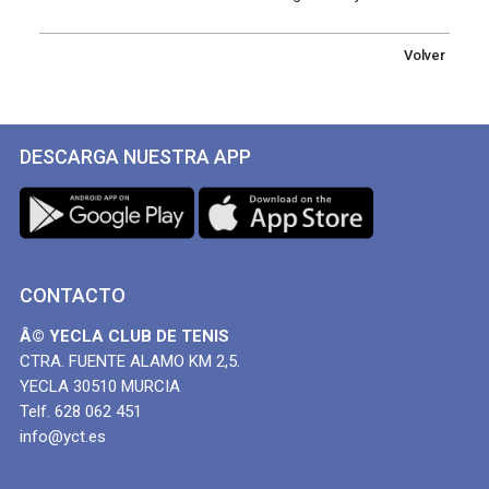
Volver
DESCARGA NUESTRA APP
CONTACTO
Â© YECLA CLUB DE TENIS
CTRA. FUENTE ALAMO KM 2,5.
YECLA 30510 MURCIA
Telf. 628 062 451
info@yct.es