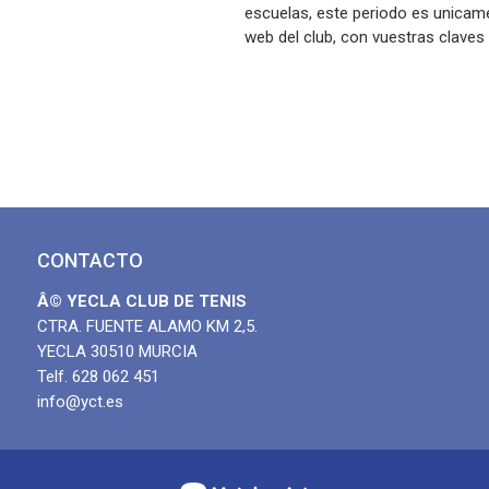
escuelas, este periodo es unicame
web del club, con vuestras claves
y solo se admitiran online, a parti
Septiembre,
se abrirá las inscripciones al públ
Muchas gracias a tod@s por vuest
CONTACTO
Â© YECLA CLUB DE TENIS
CTRA. FUENTE ALAMO KM 2,5.
YECLA 30510 MURCIA
Telf. 628 062 451
info@yct.es