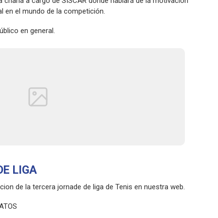
 charla a cargo de SISCAR donde hablará de la motivación
al en el mundo de la competición.
público en general.
E LIGA
cion de la tercera jornade de liga de Tenis en nuestra web.
NATOS