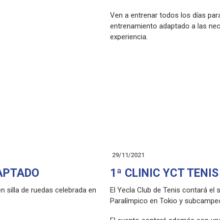
Ven a entrenar todos los días par
entrenamiento adaptado a las nec
experiencia.
(Todos los detalles en el cartel ad
¡NOS ADAPTAMOS A TUS NECESI
Más información: Andrés Escoda
29/11/2021
DAPTADO
1ª CLINIC YCT TENI
n silla de ruedas celebrada en
El Yecla Club de Tenis contará el
Paralímpico en Tokio y subcampeó