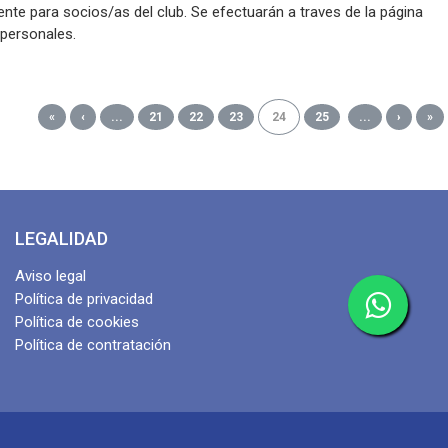
nte para socios/as del club. Se efectuarán a traves de la página
 personales.
r del 23 de Agosto se podrán hacer en oficina y a partir del 1 de
«
‹
...
21
22
23
24
25
...
›
»
ico en general, si hubiesen plazas disponibles.
ra confianza. Nos vemos en las pistas!!
LEGALIDAD
Aviso legal
Política de privacidad
Política de cookies
Política de contratación