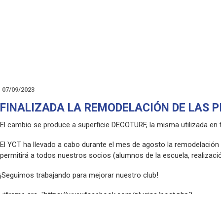
07/09/2023
FINALIZADA LA REMODELACIÓN DE LAS PI
El cambio se produce a superficie DECOTURF, la misma utilizada en 
El YCT ha llevado a cabo durante el mes de agosto la remodelación d
permitirá a todos nuestros socios (alumnos de la escuela, realizaci
¡Seguimos trabajando para mejorar nuestro club!
<iframe src="https://www.facebook.com/plugins/post.php?
href=https%3A%2F%2Fwww.facebook.com%2Fyeclaclubdetenis%2
width="500" height="800" style="border:none;overflow:hidden" scrolli