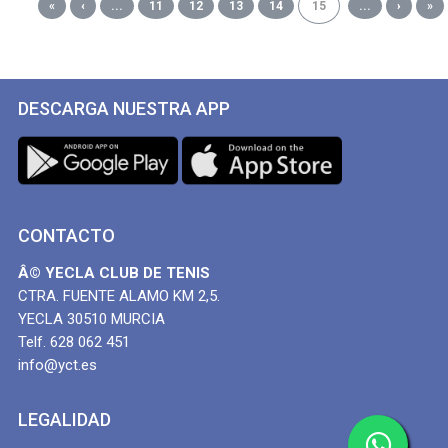
«
‹
...
11
12
13
14
15
...
›
»
DESCARGA NUESTRA APP
CONTACTO
Â© YECLA CLUB DE TENIS
CTRA. FUENTE ALAMO KM 2,5.
YECLA 30510 MURCIA
Telf. 628 062 451
info@yct.es
LEGALIDAD