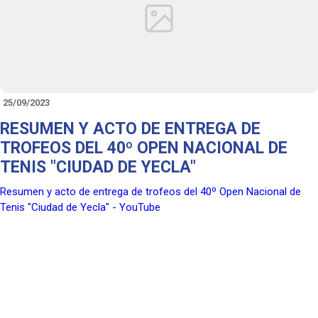
Mas info e inscripciones por WHATSAPP 650 33 45 62. MOLI.
y prepárate para transformar tu vida fitness.
No pierdas esta oportunidad única de alcanzar tus objetivos. ¡Tu
mejor versión te está esperando!
25/09/2023
¡Nos vemos en el gimnasio!
RESUMEN Y ACTO DE ENTREGA DE
TROFEOS DEL 40º OPEN NACIONAL DE
Atentamente, 💪📱
TENIS "CIUDAD DE YECLA"
Resumen y acto de entrega de trofeos del 40º Open Nacional de
Tenis "Ciudad de Yecla" - YouTube