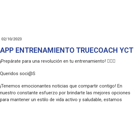
02/10/2023
APP ENTRENAMIENTO TRUECOACH YCT
¡Prepárate para una revolución en tu entrenamiento! 🏋️‍♂️💪
Queridos soci@S
¡Tenemos emocionantes noticias que compartir contigo! En
nuestro constante esfuerzo por brindarte las mejores opciones
para mantener un estilo de vida activo y saludable, estamos
encantados de presentarte nuestra nueva APP de entrenamiento
exclusiva.
¿Qué puedes esperar de nuestra APP de entrenamiento?
🌟 Entrenamiento Personalizado: Olvídate de las rutinas genéricas.