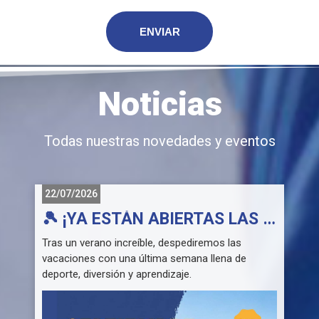
Noticias
Todas nuestras novedades y eventos
22/07/2026
𝐋
🎾 ¡YA ESTÁN ABIERTAS LAS INSCRIPCIONES PARA EL CAMPUS DE SEPTIEMBRE! 🎾
Tras un verano increíble, despediremos las
¡
vacaciones con una última semana llena de
d
deporte, diversión y aprendizaje.
t
c
📅 Fechas: Del lunes 31 de agosto al viernes 4 de
septiembre