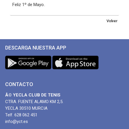
Feliz 1º de Mayo.
Volver
DESCARGA NUESTRA APP
CONTACTO
Â© YECLA CLUB DE TENIS
CTRA. FUENTE ALAMO KM 2,5.
YECLA 30510 MURCIA
Telf. 628 062 451
info@yct.es