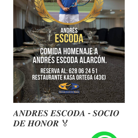
𝑨𝑵𝑫𝑹𝑬𝑺 𝑬𝑺𝑪𝑶𝑫𝑨 - 𝑺𝑶𝑪𝑰𝑶
𝑫𝑬 𝑯𝑶𝑵𝑶𝑹 🏅