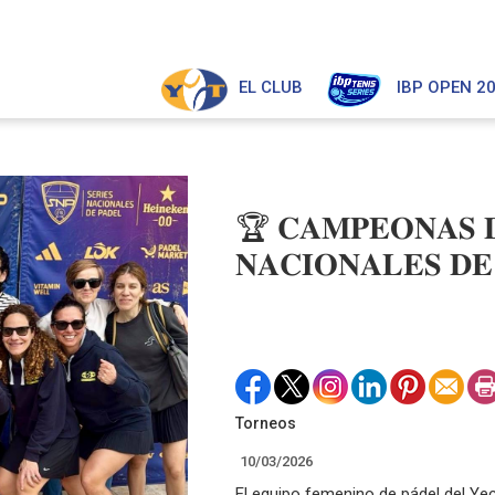
EL CLUB
IBP OPEN 2
🏆 𝐂𝐀𝐌𝐏𝐄𝐎𝐍𝐀𝐒 𝐃
𝐍𝐀𝐂𝐈𝐎𝐍𝐀𝐋𝐄𝐒 𝐃𝐄
Torneos
10/03/2026
El equipo femenino de pádel del Ye