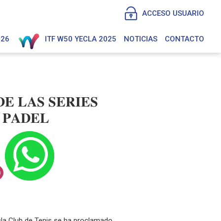
ACCESO USUARIO
026
ITF W50 YECLA 2025
NOTICIAS
CONTACTO
𝐄 𝐋𝐀𝐒 𝐒𝐄𝐑𝐈𝐄𝐒
 𝐏𝐀𝐃𝐄𝐋
cla Club de Tenis se ha proclamado